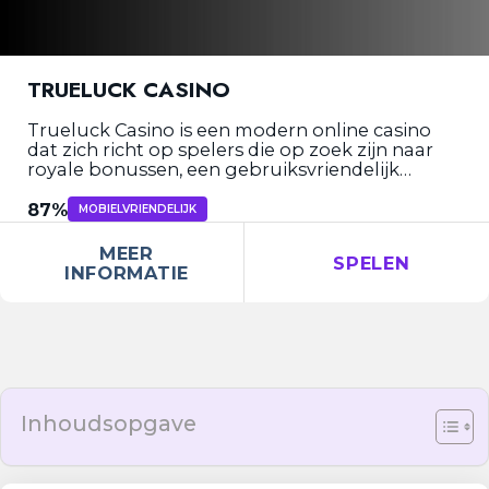
TRUELUCK CASINO
Trueluck Casino is een modern online casino
dat zich richt op spelers die op zoek zijn naar
royale bonussen, een gebruiksvriendelijk
platform en een breed spelaanbod. Vanaf het
eerste bezoek maakt de website een
87
MOBIELVRIENDELIJK
professionele en verzorgde indruk, met een
strak design en een duidelijke structuur die het
MEER
SPELEN
navigeren eenvoudig maakt. Belangrijke secties
INFORMATIE
zoals bonussen, […]
Inhoudsopgave