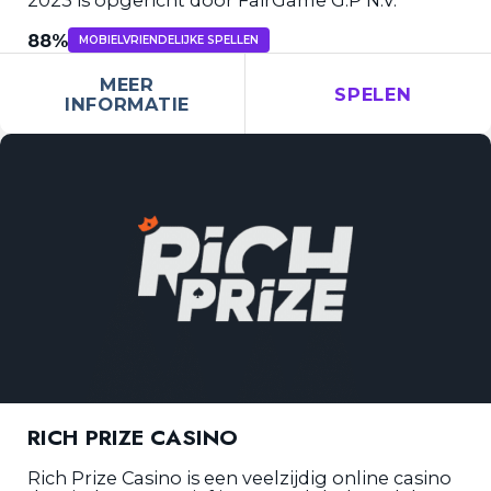
2023 is opgericht door FairGame G.P N.V.
88
MOBIELVRIENDELIJKE SPELLEN
MEER
SPELEN
INFORMATIE
RICH PRIZE CASINO
Rich Prize Casino is een veelzijdig online casino