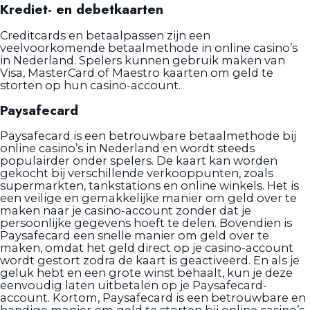
Krediet- en debetkaarten
Creditcards en betaalpassen zijn een
veelvoorkomende betaalmethode in online casino’s
in Nederland. Spelers kunnen gebruik maken van
Visa, MasterCard of Maestro kaarten om geld te
storten op hun casino-account.
Paysafecard
Paysafecard is een betrouwbare betaalmethode bij
online casino’s in Nederland en wordt steeds
populairder onder spelers. De kaart kan worden
gekocht bij verschillende verkooppunten, zoals
supermarkten, tankstations en online winkels. Het is
een veilige en gemakkelijke manier om geld over te
maken naar je casino-account zonder dat je
persoonlijke gegevens hoeft te delen. Bovendien is
Paysafecard een snelle manier om geld over te
maken, omdat het geld direct op je casino-account
wordt gestort zodra de kaart is geactiveerd. En als je
geluk hebt en een grote winst behaalt, kun je deze
eenvoudig laten uitbetalen op je Paysafecard-
account. Kortom, Paysafecard is een betrouwbare en