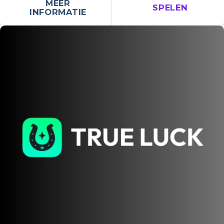
MEER
SPELEN
INFORMATIE