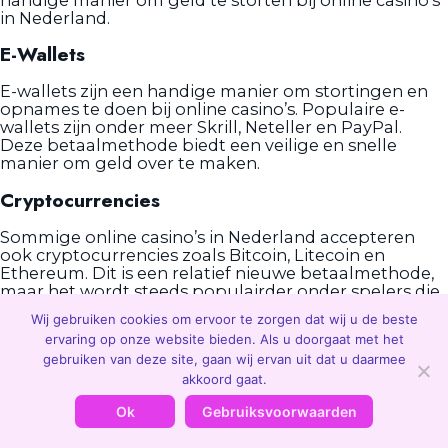
handige manier om geld te storten bij online casino’s
in Nederland.
E-Wallets
E-wallets zijn een handige manier om stortingen en
opnames te doen bij online casino’s. Populaire e-
wallets zijn onder meer Skrill, Neteller en PayPal.
Deze betaalmethode biedt een veilige en snelle
manier om geld over te maken.
Cryptocurrencies
Sommige online casino’s in Nederland accepteren
ook cryptocurrencies zoals Bitcoin, Litecoin en
Ethereum. Dit is een relatief nieuwe betaalmethode,
maar het wordt steeds populairder onder spelers die
op zoek zijn naar extra privacy en veiligheid bij hun
Wij gebruiken cookies om ervoor te zorgen dat wij u de beste
transacties.
ervaring op onze website bieden. Als u doorgaat met het
Direct bankieren
gebruiken van deze site, gaan wij ervan uit dat u daarmee
akkoord gaat.
Direct bankieren is een snelle en veilige manier om
Ok
Gebruiksvoorwaarden
geld over te maken van je bankrekening naar je
casino-account. Populaire directe bankmethoden zijn