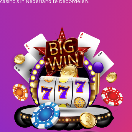
casino's in Nederland te beoordelen.