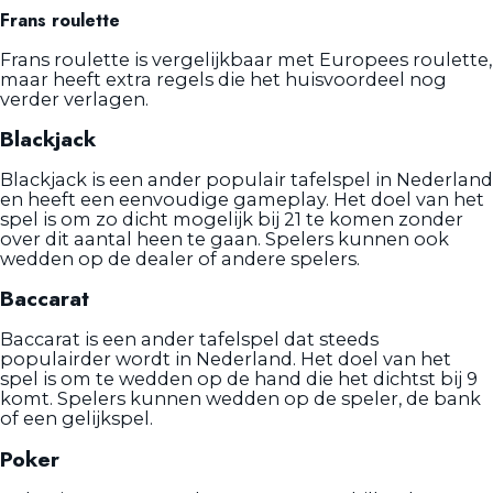
Frans roulette
Frans roulette is vergelijkbaar met Europees roulette,
maar heeft extra regels die het huisvoordeel nog
verder verlagen.
Blackjack
Blackjack is een ander populair tafelspel in Nederland
en heeft een eenvoudige gameplay. Het doel van het
spel is om zo dicht mogelijk bij 21 te komen zonder
over dit aantal heen te gaan. Spelers kunnen ook
wedden op de dealer of andere spelers.
Baccarat
Baccarat is een ander tafelspel dat steeds
populairder wordt in Nederland. Het doel van het
spel is om te wedden op de hand die het dichtst bij 9
komt. Spelers kunnen wedden op de speler, de bank
of een gelijkspel.
Poker