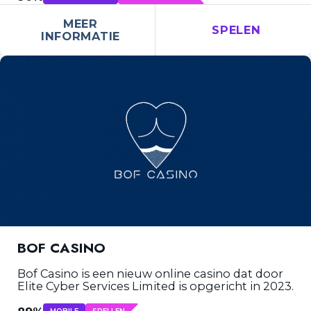
MEER
SPELEN
INFORMATIE
BOF CASINO
Bof Casino is een nieuw online casino dat door
Elite Cyber Services Limited is opgericht in 2023.