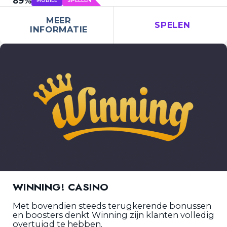
89
MOBILE
SPELLEN
MEER
SPELEN
INFORMATIE
WINNING! CASINO
Met bovendien steeds terugkerende bonussen
en boosters denkt Winning zijn klanten volledig
overtuigd te hebben.