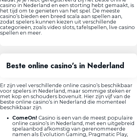
casino in Nederland en een storting hebt gemaakt, is
het tijd om te genieten van het spel. De meeste
casino’s bieden een breed scala aan spellen aan,
zodat spelers kunnen kiezen uit verschillende
categorieën, zoals video slots, tafelspellen, live casino
spellen en meer.
Beste online casino’s in Nederland
Er zijn veel verschillende online casino’s beschikbaar
voor spelers in Nederland, maar sommige steken er
met kop en schouders bovenuit. Hier zijn vijf van de
beste online casino’s in Nederland die momenteel
beschikbaar zijn.
ComeOn!
Casino is een van de meest populaire
online casino’s in Nederland, met een uitgebreid
spelaanbod afkomstig van gerenommeerde
namen als Evolution Gaming, Pragmatic Play,