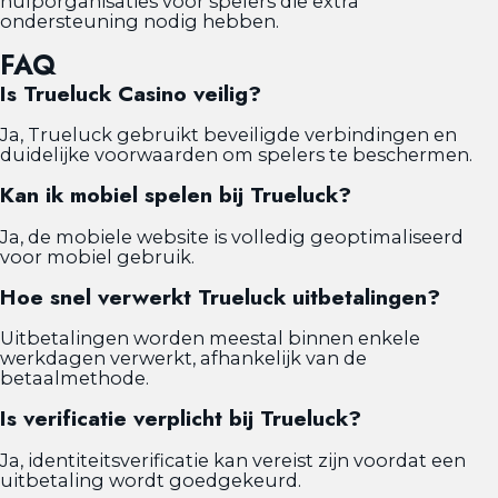
hulporganisaties voor spelers die extra
ondersteuning nodig hebben.
FAQ
Is Trueluck Casino veilig?
Ja, Trueluck gebruikt beveiligde verbindingen en
duidelijke voorwaarden om spelers te beschermen.
Kan ik mobiel spelen bij Trueluck?
Ja, de mobiele website is volledig geoptimaliseerd
voor mobiel gebruik.
Hoe snel verwerkt Trueluck uitbetalingen?
Uitbetalingen worden meestal binnen enkele
werkdagen verwerkt, afhankelijk van de
betaalmethode.
Is verificatie verplicht bij Trueluck?
Ja, identiteitsverificatie kan vereist zijn voordat een
uitbetaling wordt goedgekeurd.