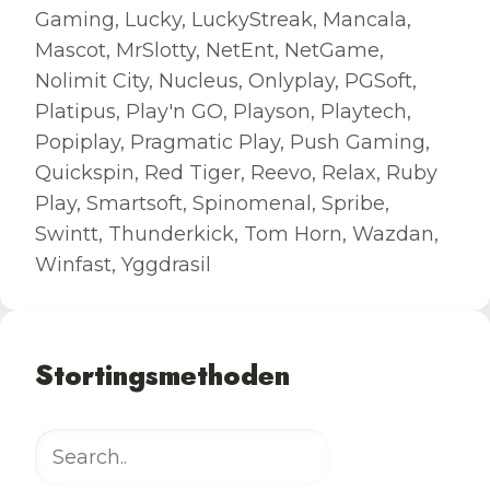
Gaming, Lucky, LuckyStreak, Mancala,
Mascot, MrSlotty, NetEnt, NetGame,
Nolimit City, Nucleus, Onlyplay, PGSoft,
Platipus, Play'n GO, Playson, Playtech,
Popiplay, Pragmatic Play, Push Gaming,
Quickspin, Red Tiger, Reevo, Relax, Ruby
Play, Smartsoft, Spinomenal, Spribe,
Swintt, Thunderkick, Tom Horn, Wazdan,
Winfast, Yggdrasil
Stortingsmethoden