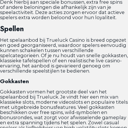
Denk hierbij aan speciale bonussen, extra free spins
of andere beloningen die afhankelijk zijn van je
speelactiviteit. Deze acties zorgen ervoor dat actieve
spelers extra worden beloond voor hun loyaliteit.
Spellen
Het spelaanbod bij Trueluck Casino is breed opgezet
en goed georganiseerd, waardoor spelers eenvoudig
kunnen schakelen tussen verschillende
spelcategorieën. Of je nu houdt van snelle gokkasten,
klassieke tafelspellen of een realistische live casino-
ervaring, het aanbod is gevarieerd genoeg om
verschillende speelstijlen te bedienen.
Gokkasten
Gokkasten vormen het grootste deel van het
spelaanbod bij Trueluck. Je vindt hier een mix van
klassieke slots, moderne videoslots en populaire titels
met uitgebreide bonusfeatures. Veel gokkasten
beschikken over free spins, wild-symbolen en
bonusrondes, wat zorgt voor afwisselende gameplay
en extra spanning tijdens het spelen. Zowel casual
spelers als liefhebbers van high-volatility slots komen