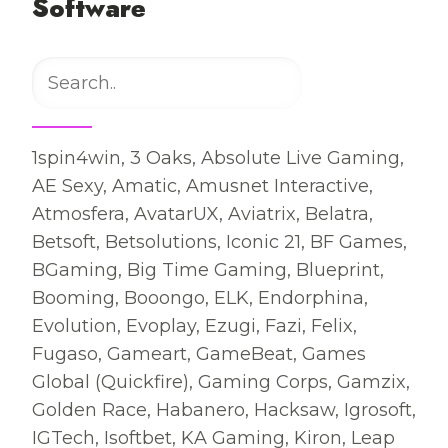
Software
1spin4win, 3 Oaks, Absolute Live Gaming,
AE Sexy, Amatic, Amusnet Interactive,
Atmosfera, AvatarUX, Aviatrix, Belatra,
Betsoft, Betsolutions, Iconic 21, BF Games,
BGaming, Big Time Gaming, Blueprint,
Booming, Booongo, ELK, Endorphina,
Evolution, Evoplay, Ezugi, Fazi, Felix,
Fugaso, Gameart, GameBeat, Games
Global (Quickfire), Gaming Corps, Gamzix,
Golden Race, Habanero, Hacksaw, Igrosoft,
IGTech, Isoftbet, KA Gaming, Kiron, Leap