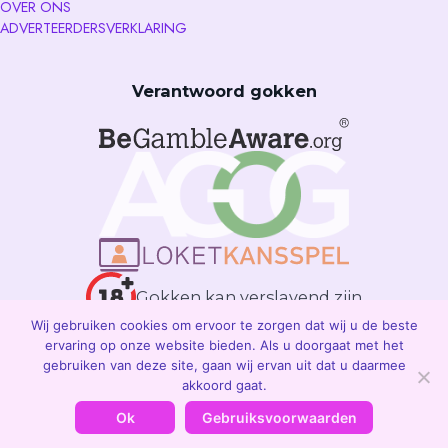
OVER ONS
ADVERTEERDERSVERKLARING
Verantwoord gokken
Gokken kan verslavend zijn
Wij gebruiken cookies om ervoor te zorgen dat wij u de beste
ervaring op onze website bieden. Als u doorgaat met het
gebruiken van deze site, gaan wij ervan uit dat u daarmee
akkoord gaat.
©
2026
Eskimo Casino
All Rights Reserved
Ok
Gebruiksvoorwaarden