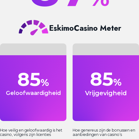
EskimoCasino Meter
85
85
Vrijgevigheid
Geloofwaardigheid
Hoe veilig en geloofwaardig is het
Hoe genereus zijn de bonussen en
casino, volgens zijn licenties
aanbiedingen van casino’s