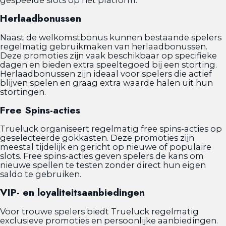
gespeelde slots op het platform.
Herlaadbonussen
Naast de welkomstbonus kunnen bestaande spelers
regelmatig gebruikmaken van herlaadbonussen.
Deze promoties zijn vaak beschikbaar op specifieke
dagen en bieden extra speeltegoed bij een storting.
Herlaadbonussen zijn ideaal voor spelers die actief
blijven spelen en graag extra waarde halen uit hun
stortingen.
Free Spins-acties
Trueluck organiseert regelmatig free spins-acties op
geselecteerde gokkasten. Deze promoties zijn
meestal tijdelijk en gericht op nieuwe of populaire
slots. Free spins-acties geven spelers de kans om
nieuwe spellen te testen zonder direct hun eigen
saldo te gebruiken.
VIP- en loyaliteitsaanbiedingen
Voor trouwe spelers biedt Trueluck regelmatig
exclusieve promoties en persoonlijke aanbiedingen.