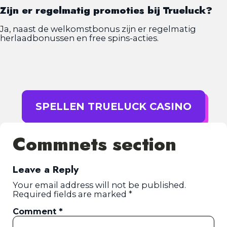
Zijn er regelmatig promoties bij Trueluck?
Ja, naast de welkomstbonus zijn er regelmatig
herlaadbonussen en free spins-acties.
SPELLEN
TRUELUCK CASINO
Commnets section
Leave a Reply
Your email address will not be published.
Required fields are marked
*
Comment
*