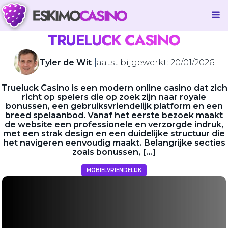
TRUELUCK CASINO
Tyler de Wit
Laatst bijgewerkt:
20/01/2026
Trueluck Casino is een modern online casino dat zich
richt op spelers die op zoek zijn naar royale
bonussen, een gebruiksvriendelijk platform en een
breed spelaanbod. Vanaf het eerste bezoek maakt
de website een professionele en verzorgde indruk,
met een strak design en een duidelijke structuur die
het navigeren eenvoudig maakt. Belangrijke secties
zoals bonussen, […]
MOBIELVRIENDELIJK