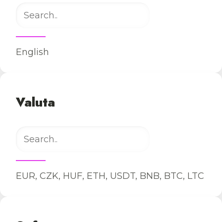
English
Valuta
EUR, CZK, HUF, ETH, USDT, BNB, BTC, LTC