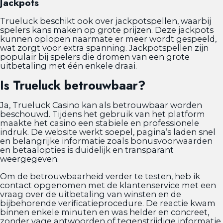
Jackpots
Trueluck beschikt ook over jackpotspellen, waarbij
spelers kans maken op grote prijzen. Deze jackpots
kunnen oplopen naarmate er meer wordt gespeeld,
wat zorgt voor extra spanning. Jackpotspellen zijn
populair bij spelers die dromen van een grote
uitbetaling met één enkele draai.
Is Trueluck betrouwbaar?
Ja, Trueluck Casino kan als betrouwbaar worden
beschouwd. Tijdens het gebruik van het platform
maakte het casino een stabiele en professionele
indruk. De website werkt soepel, pagina’s laden snel
en belangrijke informatie zoals bonusvoorwaarden
en betaalopties is duidelijk en transparant
weergegeven.
Om de betrouwbaarheid verder te testen, heb ik
contact opgenomen met de klantenservice met een
vraag over de uitbetaling van winsten en de
bijbehorende verificatieprocedure. De reactie kwam
binnen enkele minuten en was helder en concreet,
zonder vage antwoorden of tegenstrijdige informatie.