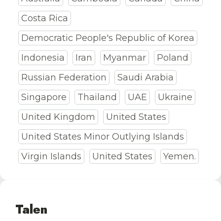
Costa Rica
Democratic People's Republic of Korea
Indonesia
Iran
Myanmar
Poland
Russian Federation
Saudi Arabia
Singapore
Thailand
UAE
Ukraine
United Kingdom
United States
United States Minor Outlying Islands
Virgin Islands
United States
Yemen.
Talen