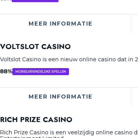
MEER INFORMATIE
VOLTSLOT CASINO
Voltslot Casino is een nieuw online casino dat in 
88
MOBIELVRIENDELIJKE SPELLEN
MEER INFORMATIE
RICH PRIZE CASINO
Rich Prize Casino is een veelzijdig online casino 