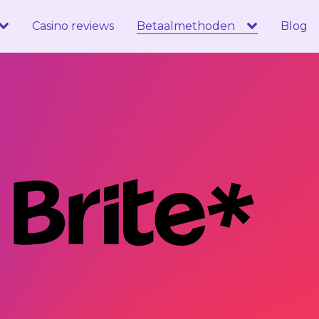
Casino reviews
Betaalmethoden
Blog