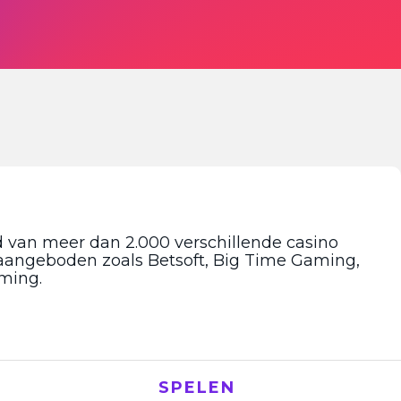
d van meer dan 2.000 verschillende casino
aangeboden zoals Betsoft, Big Time Gaming,
ming.
SPELEN