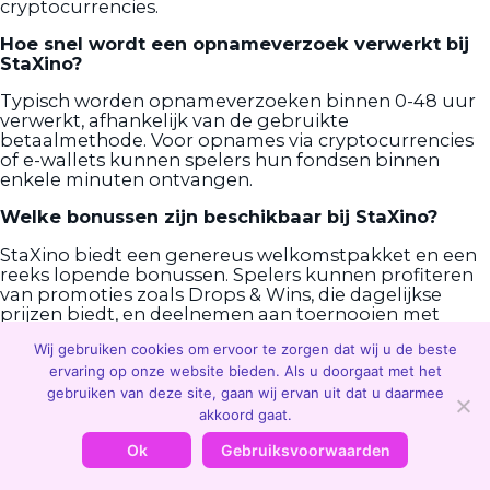
cryptocurrencies.
Hoe snel wordt een opnameverzoek verwerkt bij
StaXino?
Typisch worden opnameverzoeken binnen 0-48 uur
verwerkt, afhankelijk van de gebruikte
betaalmethode. Voor opnames via cryptocurrencies
of e-wallets kunnen spelers hun fondsen binnen
enkele minuten ontvangen.
Welke bonussen zijn beschikbaar bij StaXino?
StaXino biedt een genereus welkomstpakket en een
reeks lopende bonussen. Spelers kunnen profiteren
van promoties zoals Drops & Wins, die dagelijkse
prijzen biedt, en deelnemen aan toernooien met
grote prijzen. Het casino beschikt ook over een VIP-
Wij gebruiken cookies om ervoor te zorgen dat wij u de beste
programma met free spins, geldprijzen en
cashbackbonussen. Opmerkelijk is dat veel bonussen
ervaring op onze website bieden. Als u doorgaat met het
geen inzetvereisten hebben.
gebruiken van deze site, gaan wij ervan uit dat u daarmee
akkoord gaat.
Hoe kan ik contact opnemen met de
klantenservice van StaXino?
Ok
Gebruiksvoorwaarden
De live chat-service is beschikbaar van 10:00 tot 23:00.