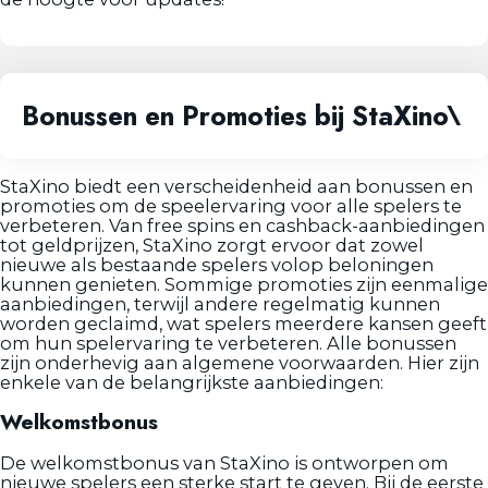
Bonussen en Promoties bij StaXino\
StaXino biedt een verscheidenheid aan bonussen en
promoties om de speelervaring voor alle spelers te
verbeteren. Van free spins en cashback-aanbiedingen
tot geldprijzen, StaXino zorgt ervoor dat zowel
nieuwe als bestaande spelers volop beloningen
kunnen genieten. Sommige promoties zijn eenmalige
aanbiedingen, terwijl andere regelmatig kunnen
worden geclaimd, wat spelers meerdere kansen geeft
om hun spelervaring te verbeteren. Alle bonussen
zijn onderhevig aan algemene voorwaarden. Hier zijn
enkele van de belangrijkste aanbiedingen:
Welkomstbonus
De welkomstbonus van StaXino is ontworpen om
nieuwe spelers een sterke start te geven. Bij de eerste