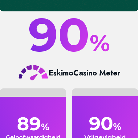
90
EskimoCasino Meter
90
89
Vrijgevigheid
Geloofwaardigheid