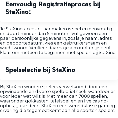
Eenvoudig Registratieproces bij
StaXino:
Je StaXino-account aanmaken is snel en eenvoudig,
en duurt minder dan 5 minuten. Vul gewoon een
paar persoonlijke gegevens in, zoals je naam, adres
en geboortedatum, kies een gebruikersnaam en
wachtwoord. Verifieer daarna je account en je bent
klaar om meteen te beginnen met spelen bij StaXino!
Spelselectie bij StaXino
Bij StaXino worden spelers verwelkomd door een
opwindende en diverse spelbibliotheek, waardoor er
voor ieder wat wils is. Met meer dan 7000 spellen,
waaronder gokkasten, tafelspellen en live casino-
opties, garandeert StaXino een wereldklasse gaming-
ervaring die tegemoetkomt aan alle soorten spelers.