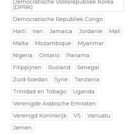
Democratische Volksrepubliek Korea
(DPRK)
Democratische Republiek Congo
Haïti
Iran
Jamaica
Jordanië
Mali
Malta
Mozambique
Myanmar
Nigeria
Ontario
Panama
Filippijnen
Rusland
Senegal
Zuid-Soedan
Syrië
Tanzania
Trinidad en Tobago
Uganda
Verenigde Arabische Emiraten
Verenigd Koninkrijk
VS
Vanuatu
Jemen.