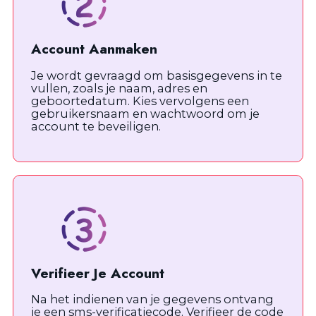
Account Aanmaken
Je wordt gevraagd om basisgegevens in te
vullen, zoals je naam, adres en
geboortedatum. Kies vervolgens een
gebruikersnaam en wachtwoord om je
account te beveiligen.
Verifieer Je Account
Na het indienen van je gegevens ontvang
je een sms-verificatiecode. Verifieer de code