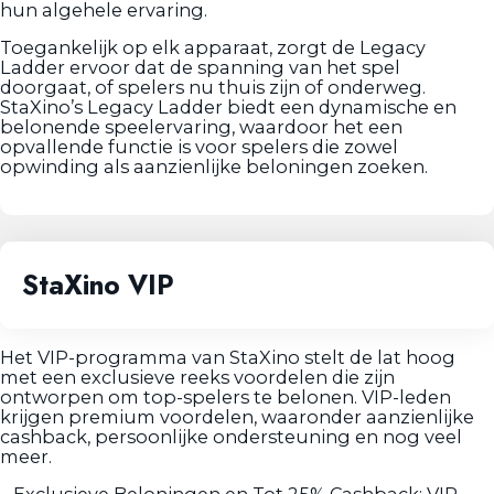
hun algehele ervaring.
Toegankelijk op elk apparaat, zorgt de Legacy
Ladder ervoor dat de spanning van het spel
doorgaat, of spelers nu thuis zijn of onderweg.
StaXino’s Legacy Ladder biedt een dynamische en
belonende speelervaring, waardoor het een
opvallende functie is voor spelers die zowel
opwinding als aanzienlijke beloningen zoeken.
StaXino VIP
Het VIP-programma van StaXino stelt de lat hoog
met een exclusieve reeks voordelen die zijn
ontworpen om top-spelers te belonen. VIP-leden
krijgen premium voordelen, waaronder aanzienlijke
cashback, persoonlijke ondersteuning en nog veel
meer.
– Exclusieve Beloningen en Tot 25% Cashback: VIP-