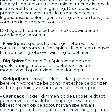
Legacy Ladder ervaren, een unieke functie die opvalt
in de wereld van online gaming. Deze boeiende
promotie biedt spelers de kans om een reeks
legendarische beloningen te ontgrendelen terwijl ze
vorderen in hun speelavontuur.
De Legacy Ladder biedt een reeks opwindende
voordelen, waaronder:
–
Free Spins
: Spelers kunnen genieten van een
constante stroom van free spins, elk met een nieuwe
kans om een grote overwinning te behalen.
–
Big Spins
: Speciale Big Spins verhogen de
speelervaring, met episch spelplezier en de
mogelijkheid op aanzienlijke beloningen.
–
Geldprijzen
: Terwijl spelers belangrijke mijlpalen
bereiken, worden ze beloond met echte geldprijzen,
wat de spanning van hun speelsessies vergroot.
–
Cashback
: Hoger klimmen op de Ladder leidt tot
genereuze cashback-beloningen, die worden
bijgeschreven op de accounts van spelers, als
erkenning voor hun loyaliteit en ter verhoging van