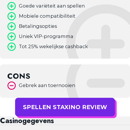
Goede variëteit aan spellen
Mobiele compatibiliteit
Betalingsopties
Uniek VIP-programma
Tot 25% wekelijkse cashback
CONS
Gebrek aan toernooien
SPELLEN
STAXINO REVIEW
Casinogegevens