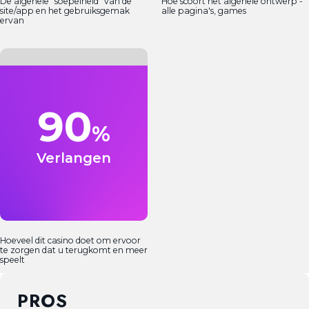
De algehele "soepelheid" van de
Hoe scoort het algehele ontwerp -
site/app en het gebruiksgemak
alle pagina's, games
ervan
90
Verlangen
Hoeveel dit casino doet om ervoor
te zorgen dat u terugkomt en meer
speelt
PROS