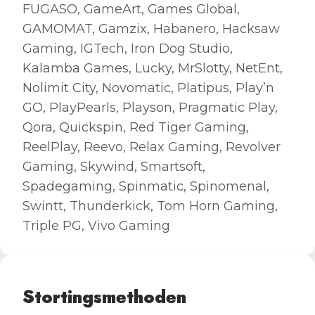
FUGASO, GameArt, Games Global,
GAMOMAT, Gamzix, Habanero, Hacksaw
Gaming, IGTech, Iron Dog Studio,
Kalamba Games, Lucky, MrSlotty, NetEnt,
Nolimit City, Novomatic, Platipus, Play’n
GO, PlayPearls, Playson, Pragmatic Play,
Qora, Quickspin, Red Tiger Gaming,
ReelPlay, Reevo, Relax Gaming, Revolver
Gaming, Skywind, Smartsoft,
Spadegaming, Spinmatic, Spinomenal,
Swintt, Thunderkick, Tom Horn Gaming,
Triple PG, Vivo Gaming
Stortingsmethoden