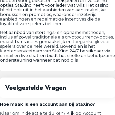
hebben voor gokkasten, tafelspellen of live casino-
opties, StaXino heeft voor ieder wat wils. Het casino
blinkt ook uit in het aanbieden van aantrekkelijke
bonussen en promoties, waaronder inzetvrije
aanbiedingen en regelmatige incentives die de
loyaliteit van spelers belonen.
Het aanbod van stortings- en opnamemethoden,
inclusief zowel traditionele als cryptocurrency-opties,
maakt transacties gemakkelijk en toegankelijk voor
spelers over de hele wereld. Bovendien is het
klantenserviceteam van StaXino 24/7 bereikbaar via
e-mail en live chat, en biedt het snelle en behulpzame
ondersteuning wanneer dat nodig is.
Veelgestelde Vragen
Hoe maak ik een account aan bij StaXino?
Klaar om in de actie te duiken? Klik op ‘Account