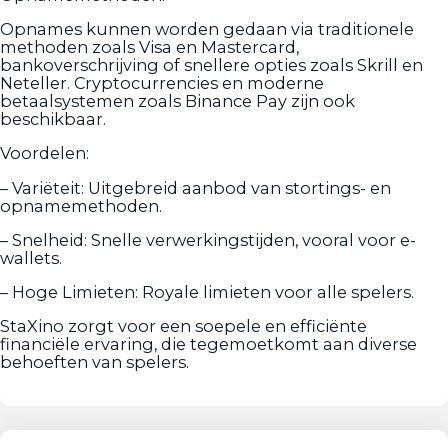
Opnames kunnen worden gedaan via traditionele
methoden zoals Visa en Mastercard,
bankoverschrijving of snellere opties zoals Skrill en
Neteller. Cryptocurrencies en moderne
betaalsystemen zoals Binance Pay zijn ook
beschikbaar.
Voordelen:
– Variëteit: Uitgebreid aanbod van stortings- en
opnamemethoden.
– Snelheid: Snelle verwerkingstijden, vooral voor e-
wallets.
– Hoge Limieten: Royale limieten voor alle spelers.
StaXino zorgt voor een soepele en efficiënte
financiële ervaring, die tegemoetkomt aan diverse
behoeften van spelers.