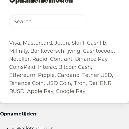
Opnamemethoden
Visa, Mastercard, Jeton, Skrill, Cashlib,
Mifinity, Bankoverschrijving, Cashtocode,
Neteller, Rapid, Contiant, Binance Pay,
CoinsPaid, Interac, Bitcoin Cash,
Ethereum, Ripple, Cardano, Tether USD,
Binance Coin, USD Coin, Tron, Dai, BNB,
BUSD, Apple Pay, Google Pay
Opnametijden:
E-Wallets: 0-1 uur