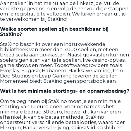
Aanmaken’ in het menu aan de linkerzijde. Vul de
vereiste gegevens in en volg de eenvoudige stappen
om je registratie te voltooien. We kijken ernaar uit je
te verwelkomen bij StaXino!
Welke soorten spellen zijn beschikbaar bij
StaXino?
StaXino beschikt over een indrukwekkende
bibliotheek van meer dan 7.000 spellen, met een
breed scala aan gokkasten. Naast gokkasten kunnen
spelers genieten van tafelspellen, live casino-opties,
game shows en meer. Topsoftwareproviders zoals
Evoplay, Fugaso, Habanero, Hacksaw Gaming, Iron
Dog Studios en Leap Gaming leveren de spellen.
Momenteel biedt StaXino geen sportsbook aan.
Wat is het minimale stortings- en opnamebedrag?
Om te beginnen bij StaXino moet je een minimale
storting van 10 euro doen. Voor opnames is het
minimale bedrag 30 euro, hoewel dit kan variëren
afhankelijk van de betaalmethode. StaXino
ondersteunt verschillende betaalopties, waaronder
Flexepin, Bankoverschrijving, CoinsPaid, Cashlib en