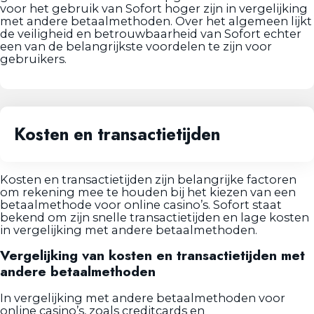
voor het gebruik van Sofort hoger zijn in vergelijking
met andere betaalmethoden. Over het algemeen lijkt
de veiligheid en betrouwbaarheid van Sofort echter
een van de belangrijkste voordelen te zijn voor
gebruikers.
Kosten en transactietijden
Kosten en transactietijden zijn belangrijke factoren
om rekening mee te houden bij het kiezen van een
betaalmethode voor online casino’s. Sofort staat
bekend om zijn snelle transactietijden en lage kosten
in vergelijking met andere betaalmethoden.
Vergelijking van kosten en transactietijden met
andere betaalmethoden
In vergelijking met andere betaalmethoden voor
online casino’s, zoals creditcards en