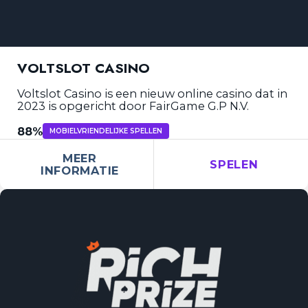
VOLTSLOT CASINO
Voltslot Casino is een nieuw online casino dat in
2023 is opgericht door FairGame G.P N.V.
88
MOBIELVRIENDELIJKE SPELLEN
MEER
SPELEN
INFORMATIE