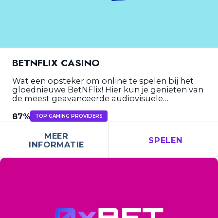
BETNFLIX CASINO
Wat een opsteker om online te spelen bij het
gloednieuwe BetNFlix! Hier kun je genieten van
de meest geavanceerde audiovisuele
hoogstandjes en graphics om je spelervaring zo
plezierig mogelijk te maken.
87
TOP GAMING PROVIDERS
MEER
SPELEN
INFORMATIE