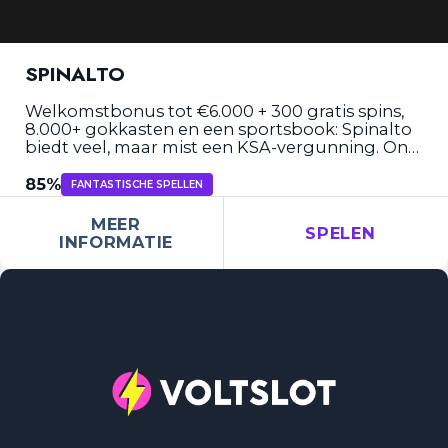
SPINALTO
Welkomstbonus tot €6.000 + 300 gratis spins,
8.000+ gokkasten en een sportsbook: Spinalto
biedt veel, maar mist een KSA-vergunning. Ons
eerlijke oordeel voor Nederlandse spelers.
85
FANTASTISCHE SPELLEN
MEER
SPELEN
INFORMATIE