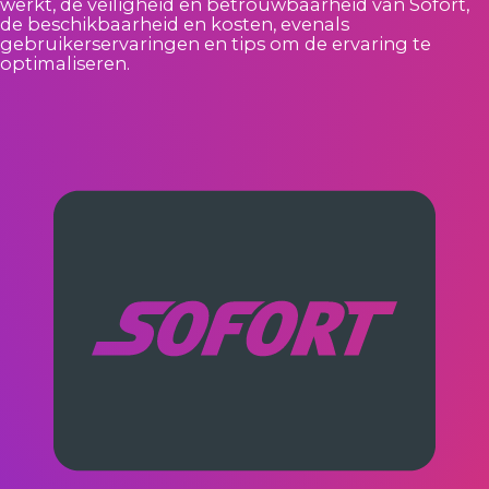
werkt, de veiligheid en betrouwbaarheid van Sofort,
de beschikbaarheid en kosten, evenals
gebruikerservaringen en tips om de ervaring te
optimaliseren.