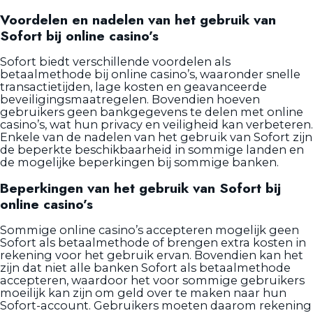
Voordelen en nadelen van het gebruik van
Sofort bij online casino’s
Sofort biedt verschillende voordelen als
betaalmethode bij online casino’s, waaronder snelle
transactietijden, lage kosten en geavanceerde
beveiligingsmaatregelen. Bovendien hoeven
gebruikers geen bankgegevens te delen met online
casino’s, wat hun privacy en veiligheid kan verbeteren.
Enkele van de nadelen van het gebruik van Sofort zijn
de beperkte beschikbaarheid in sommige landen en
de mogelijke beperkingen bij sommige banken.
Beperkingen van het gebruik van Sofort bij
online casino’s
Sommige online casino’s accepteren mogelijk geen
Sofort als betaalmethode of brengen extra kosten in
rekening voor het gebruik ervan. Bovendien kan het
zijn dat niet alle banken Sofort als betaalmethode
accepteren, waardoor het voor sommige gebruikers
moeilijk kan zijn om geld over te maken naar hun
Sofort-account. Gebruikers moeten daarom rekening