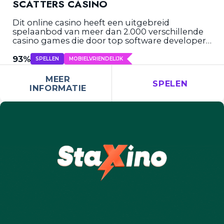
SCATTERS CASINO
Dit online casino heeft een uitgebreid
spelaanbod van meer dan 2.000 verschillende
casino games die door top software developers
worden aangeboden zoals Betsoft, Big Time
Gaming, Felt Gaming, Gamomat, iSoftBet en
93
SPELLEN
MOBIELVRIENDELIJK
Red Tiger Gaming.
MEER
SPELEN
INFORMATIE