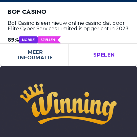
BOF CASINO
Bof Casino is een nieuw online casino dat door
Elite Cyber Services Limited is opgericht in 2023.
89
MOBILE
SPELLEN
MEER
SPELEN
INFORMATIE