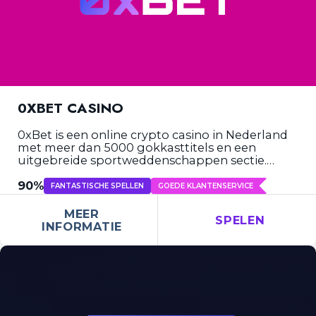
0XBET CASINO
0xBet is een online crypto casino in Nederland
met meer dan 5000 gokkasttitels en een
uitgebreide sportweddenschappen sectie.
Nieuwe spelers kunnen profiteren van een
welkomstbonus van 30 gratis spins, terwijl
90
FANTASTISCHE SPELLEN
GOEDE KLANTENSERVICE
loyale spelers tot 15% cashback en rakeback
kunnen ontvangen, met ondersteuning voor
MEER
SPELEN
het populaire Nederlandse betaalplatform
INFORMATIE
iDeal.