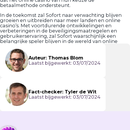
betaalmethode ondersteunt.
In de toekomst zal Sofort naar verwachting blijven
groeien en uitbreiden naar meer landen en online
casino’s. Met voortdurende ontwikkelingen en
verbeteringen in de beveiligingsmaatregelen en
gebruikerservaring, zal Sofort waarschijnlijk een
belangrijke speler blijven in de wereld van online
casinobetalingen.
Auteur:
Thomas Blom
Laatst bijgewerkt:
03/07/2024
Fact-checker: Tyler de Wit
Laatst bijgewerkt:
03/07/2024