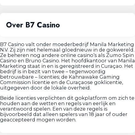
Over B7 Casino
B7 Casino valt onder moederbedrijf Manila Marketing
N.V. Zij zijn niet helemaal gloednieuw in de gokwereld.
Ze beheren nog andere online casino’s als Zumo Spin
Casino en Bruno Casino. Het hoofdkantoor van Manila
Marketing staat in en is geregistreerd in Curaçao. Het
bedrijf is in bezit van twee – tegenwoordig
betrouwbare – licenties; de Kahnawake Gaming
Commission licentie en de Curaçaose goklicentie,
uitgegeven door de lokale overheid.
Beide licenties verplichten dit gokplatform om zich te
houden aan de wetten en regels van eerlijk en
verantwoord spelen. Een van deze regels is
bijvoorbeeld dat alleen spelers van 18 jaar of ouder
geaccepteerd mogen worden.