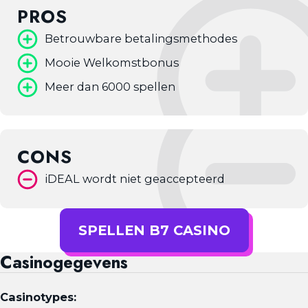
PROS
Betrouwbare betalingsmethodes
Mooie Welkomstbonus
Meer dan 6000 spellen
CONS
iDEAL wordt niet geaccepteerd
SPELLEN
B7 CASINO
Casinogegevens
Casinotypes: