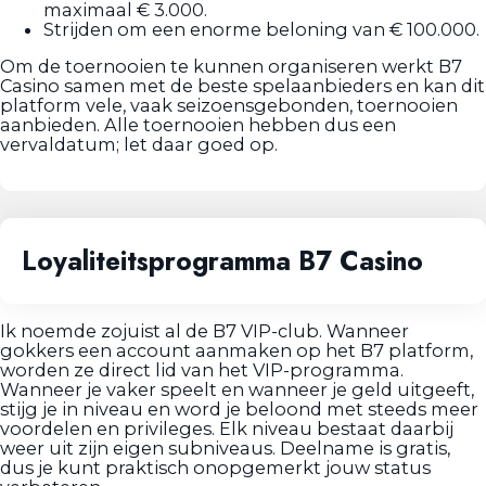
maximaal € 3.000.
Strijden om een enorme beloning van € 100.000.
Om de toernooien te kunnen organiseren werkt B7
Casino samen met de beste spelaanbieders en kan dit
platform vele, vaak seizoensgebonden, toernooien
aanbieden. Alle toernooien hebben dus een
vervaldatum; let daar goed op.
Loyaliteitsprogramma B7 Casino
Ik noemde zojuist al de B7 VIP-club. Wanneer
gokkers een account aanmaken op het B7 platform,
worden ze direct lid van het VIP-programma.
Wanneer je vaker speelt en wanneer je geld uitgeeft,
stijg je in niveau en word je beloond met steeds meer
voordelen en privileges. Elk niveau bestaat daarbij
weer uit zijn eigen subniveaus. Deelname is gratis,
dus je kunt praktisch onopgemerkt jouw status