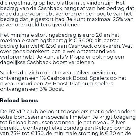
die regelmatig op het platform te vinden zijn. Het
bedrag van de Cashback hangt af van het bedrag dat
je de dag ervoor hebt verloren en de hoogte van het
bedrag dat je gestort had. Je kunt maximaal 25% van
je verloren geld terugverdienen.
Het minimale stortingsbedrag is euro 20 en het
maximale stortingsbedrag is € 5.000; dit laatste
bedrag kan wel € 1250 aan Cashback opleveren. Wat
overigens betekent, dat je wel ontzettend veel
verloren hebt! Je kunt als VIP-speler ook nog een
dagelijkse Cashback boost verdienen.
Spelers die zich op het niveau Zilver bevinden,
ontvangen een 1% Cashback Boost. Spelers op het
niveau Goud een 2% Boost. Platinum spelers
ontvangen een 3% Boost.
Reload bonus
De B7 VIP-club beloont topspelers met onder andere
extra bonussen en speciale limieten. Je krijgt toegang
tot Reload bonussen wanneer je het niveau Zilver
bereikt. Je ontvangt elke zondag een Reload bonus
van 75% tot € 150, de minimale storting is € 30 en de