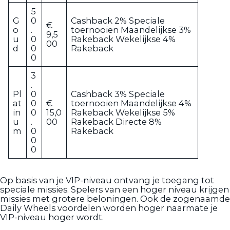
5
G
0
Cashback 2% Speciale
€
o
.
toernooien Maandelijkse 3%
9,5
u
0
Rakeback Wekelijkse 4%
00
d
0
Rakeback
0
3
.
Pl
0
Cashback 3% Speciale
at
0
€
toernooien Maandelijkse 4%
in
0
15,0
Rakeback Wekelijkse 5%
u
.
00
Rakeback Directe 8%
m
0
Rakeback
0
0
Op basis van je VIP-niveau ontvang je toegang tot
speciale missies. Spelers van een hoger niveau krijgen
missies met grotere beloningen. Ook de zogenaamde
Daily Wheels voordelen worden hoger naarmate je
VIP-niveau hoger wordt.