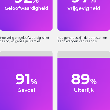
Vrijgevigheid
Geloofwaardigheid
Hoe veilig en geloofwaardig is het
Hoe genereus zijn de bonussen en
casino, volgens zijn licenties
aanbiedingen van casino’s
91
89
Gevoel
Uiterlijk