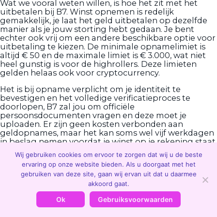
Wat we vooral weten willen, is hoe het zit met het
uitbetalen bij B7. Winst opnemen is redelijk
gemakkelijk, je laat het geld uitbetalen op dezelfde
manier als je jouw storting hebt gedaan. Je bent
echter ook vrij om een andere beschikbare optie voor
uitbetaling te kiezen. De minimale opnamelimiet is
altijd € 50 en de maximale limiet is € 3.000, wat niet
heel gunstig is voor de highrollers. Deze limieten
gelden helaas ook voor cryptocurrency.
Het is bij opname verplicht om je identiteit te
bevestigen en het volledige verificatieproces te
doorlopen, B7 zal jou om officiële
persoonsdocumenten vragen en deze moet je
uploaden. Er zijn geen kosten verbonden aan
geldopnames, maar het kan soms wel vijf werkdagen
in beslag nemen voordat je winst op je rekening staat.
Wij gebruiken cookies om ervoor te zorgen dat wij u de beste
ervaring op onze website bieden. Als u doorgaat met het
gebruiken van deze site, gaan wij ervan uit dat u daarmee
akkoord gaat.
Pro’s & Cons van B7 Casino
Ok
Gebruiksvoorwaarden