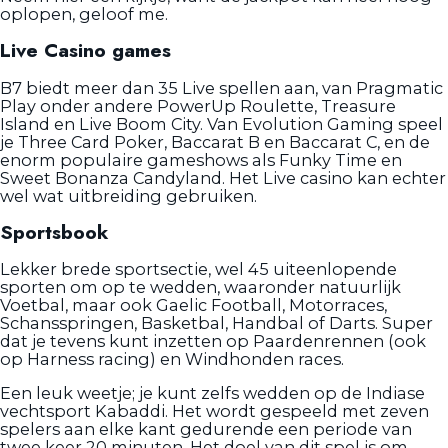
oplopen, geloof me.
Live Casino games
B7 biedt meer dan 35 Live spellen aan, van Pragmatic
Play onder andere PowerUp Roulette, Treasure
Island en Live Boom City. Van Evolution Gaming speel
je Three Card Poker, Baccarat B en Baccarat C, en de
enorm populaire gameshows als Funky Time en
Sweet Bonanza Candyland. Het Live casino kan echter
wel wat uitbreiding gebruiken.
Sportsbook
Lekker brede sportsectie, wel 45 uiteenlopende
sporten om op te wedden, waaronder natuurlijk
Voetbal, maar ook Gaelic Football, Motorraces,
Schansspringen, Basketbal, Handbal of Darts. Super
dat je tevens kunt inzetten op Paardenrennen (ook
op Harness racing) en Windhonden races.
Een leuk weetje; je kunt zelfs wedden op de Indiase
vechtsport Kabaddi. Het wordt gespeeld met zeven
spelers aan elke kant gedurende een periode van
twee keer 20 minuten. Het doel van dit spel is om