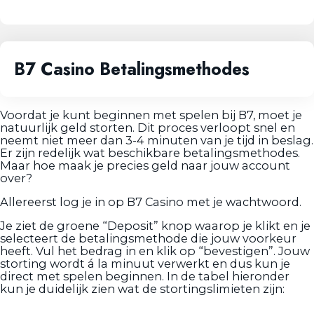
B7 Casino Betalingsmethodes
Voordat je kunt beginnen met spelen bij B7, moet je
natuurlijk geld storten. Dit proces verloopt snel en
neemt niet meer dan 3-4 minuten van je tijd in beslag.
Er zijn redelijk wat beschikbare betalingsmethodes.
Maar hoe maak je precies geld naar jouw account
over?
Allereerst log je in op B7 Casino met je wachtwoord.
Je ziet de groene “Deposit” knop waarop je klikt en je
selecteert de betalingsmethode die jouw voorkeur
heeft. Vul het bedrag in en klik op “bevestigen”. Jouw
storting wordt á la minuut verwerkt en dus kun je
direct met spelen beginnen. In de tabel hieronder
kun je duidelijk zien wat de stortingslimieten zijn: