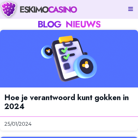
BLOG NIEUWS
Hoe je verantwoord kunt gokken in
2024
25/01/2024