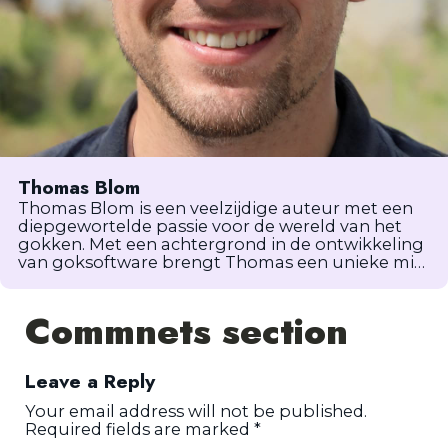
Thomas Blom
Thomas Blom is een veelzijdige auteur met een
diepgewortelde passie voor de wereld van het
gokken. Met een achtergrond in de ontwikkeling
van goksoftware brengt Thomas een unieke mix
van technische expertise en branchekennis naar
zijn contentcreatie. Door zijn schrijven verkent hij
Commnets section
niet alleen het spannende en dynamische
landschap van het gokken, maar werpt hij ook
licht op de complexiteiten van
softwareontwikkeling binnen dit domein. Het
Leave a Reply
werk van Thomas getuigt van zijn toewijding om
waardevolle informatie en entertainment te
Your email address will not be published.
bieden aan mede-gokliefhebbers en degenen
Required fields are marked
*
die nieuwsgierig zijn naar de industrie. Zijn