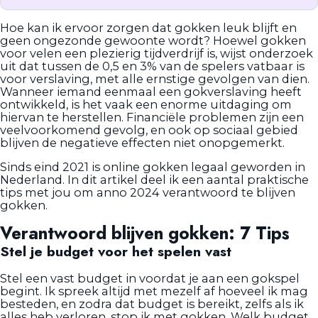
Hoe kan ik ervoor zorgen dat gokken leuk blijft en
geen ongezonde gewoonte wordt? Hoewel gokken
voor velen een plezierig tijdverdrijf is, wijst onderzoek
uit dat tussen de 0,5 en 3% van de spelers vatbaar is
voor verslaving, met alle ernstige gevolgen van dien.
Wanneer iemand eenmaal een gokverslaving heeft
ontwikkeld, is het vaak een enorme uitdaging om
hiervan te herstellen. Financiële problemen zijn een
veelvoorkomend gevolg, en ook op sociaal gebied
blijven de negatieve effecten niet onopgemerkt.
Sinds eind 2021 is online gokken legaal geworden in
Nederland. In dit artikel deel ik een aantal praktische
tips met jou om anno 2024 verantwoord te blijven
gokken.
Verantwoord blijven gokken: 7 Tips
Stel je budget voor het spelen vast
Stel een vast budget in voordat je aan een gokspel
begint. Ik spreek altijd met mezelf af hoeveel ik mag
besteden, en zodra dat budget is bereikt, zelfs als ik
alles heb verloren, stop ik met gokken. Welk budget